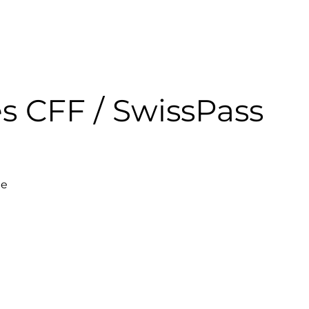
res CFF / SwissPass
ne