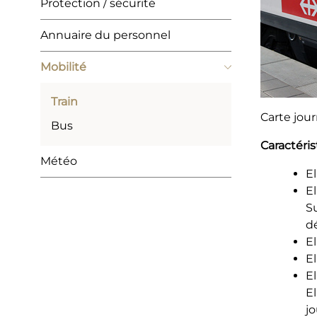
Protection / sécurité
Annuaire du personnel
Mobilité
Train
Carte jou
(
Bus
s
Caractéri
é
Météo
l
El
e
E
c
Su
t
d
i
El
o
El
n
El
n
El
é
j