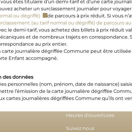
 vous êtes titulaire d’un demi-tarif et d’une carte jour
ouvez acheter un surclassement journalier pour voyager 
Ce lien externe va ouvrir une nouvelle 
ormal ou dégriffé)
de parcours à prix réduit. Si vous n
rclassement (au tarif normal ou dégriffé) de parcours au
vec le demi-tarif, vous achetez des billets à prix rédui
écaniques et de nombreux trajets en correspondance. San
orrespondance au prix entier.
 carte journalière dégriffée Commune peut être utilisée a
arte Enfant accompagné.
n des données
es personnelles (nom, prénom, date de naissance) saisie
ettre l’émission de la carte journalière dégriffée Commu
x cartes journalières dégriffées Commune qu’ils ont vend
Heures d'ouvertures
Suivez nous