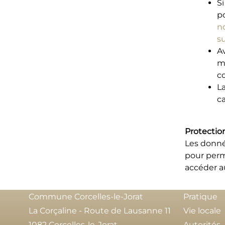
Si
p
n
su
A
m
c
La
c
Protectio
Les donné
pour perm
accéder au
Commune Corcelles-le-Jorat
Pratique
La Corçaline - Route de Lausanne 11
Vie locale
1082 Corcelles-le-Jorat
Autorités