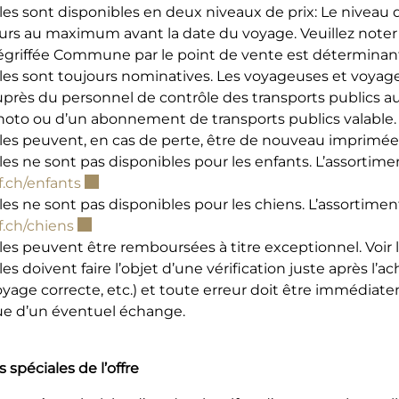
les sont disponibles en deux niveaux de prix: Le niveau d
urs au maximum avant la date du voyage. Veuillez noter q
égriffée Commune par le point de vente est déterminan
les sont toujours nominatives. Les voyageuses et voyageu
uprès du personnel de contrôle des transports publics au
hoto ou d’un abonnement de transports publics valable. 
lles peuvent, en cas de perte, être de nouveau imprimée
les ne sont pas disponibles pour les enfants. L’assortime
Ce lien externe va ouvrir une nouvelle fenêtr
f.ch/enfants
les ne sont pas disponibles pour les chiens. L’assortimen
Ce lien externe va ouvrir une nouvelle fenêtre
f.ch/chiens
lles peuvent être remboursées à titre exceptionnel. Voir
les doivent faire l’objet d’une vérification juste après l
oyage correcte, etc.) et toute erreur doit être immédia
ue d’un éventuel échange.
 spéciales de l’offre