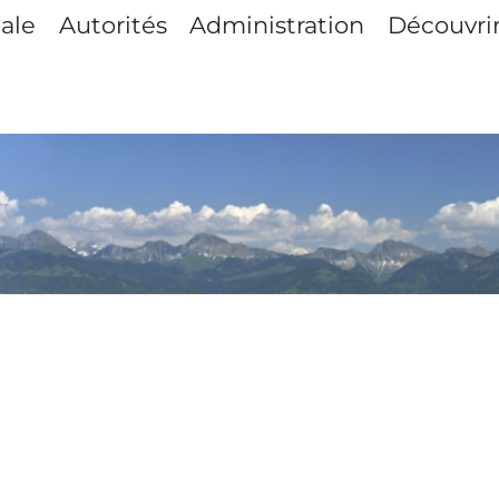
principale
cale
Autorités
Administration
Découvri