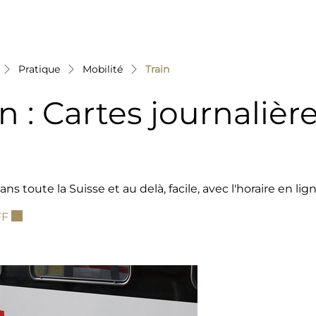
(sélectionné)
Pratique
Mobilité
Train
in : Cartes journaliè
ns toute la Suisse et au delà, facile, avec l'horaire en lig
Ce lien externe va ouvrir une nouvelle fenêtre.
FF