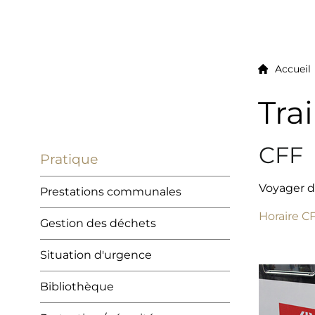
Accueil
Tra
Sous-navigation
CFF
Pratique
Voyager da
Prestations communales
Horaire C
Gestion des déchets
Situation d'urgence
Bibliothèque