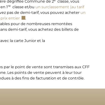
e
nalière dégriffée Commune de 2
classe, vous
re
en 1
classe et/ou
un surclassement (au tarif
fenêtre.
’avez pas de demi-tarif, vous pouvez acheter
un
Ce lien externe va ouvrir une nouvelle fenêtre
 prix entier
.
t valables pour de nombreuses remontées
s demi-tarif, vous achetez des billets de
vec la carte Junior et la
s par le point de vente sont transmises aux CFF
ne. Les points de vente peuvent à leur tour
ues à des fins de facturation et de contrôle.