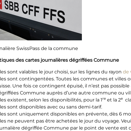
rnalière SwissPass de la commune
stiques des cartes journalières dégriffées Commune
les sont valables le jour choisi, sur les lignes du rayon
de 
lles sont contingentées. Toutes les communes et villes 
isse. Une fois ce contingent épuisé, il n’est pas possible
égriffées Commune auprès d’une autre commune ou ville 
re
e
les existent, selon les disponibilités, pour la 1
et la 2
cla
les sont disponibles avec ou sans demi-tarif.
les sont uniquement disponibles en prévente, dès 6 mois a
les ne peuvent pas être achetées le jour du voyage. Veuil
ournalière dégriffée Commune par le point de vente est